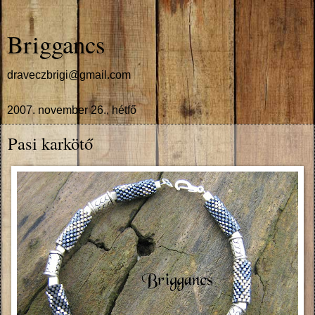
Briggancs
draveczbrigi@gmail.com
2007. november 26., hétfő
Pasi karkötő