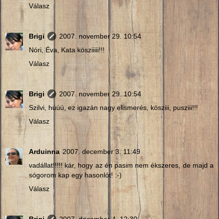
Válasz
Brigi
2007. november 29. 10:54
Nóri, Éva, Kata kösziiiii!!!
Válasz
Brigi
2007. november 29. 10:54
Szilvi, húúú, ez igazán nagy elismerés, kösziii, pusziii!!!
Válasz
Arduinna
2007. december 3. 11:49
vadállat!!!!! kár, hogy az én pasim nem ékszeres, de majd a
sógorom kap egy hasonlót! :-)
Válasz
Brigi
2007. december 4. 12:30