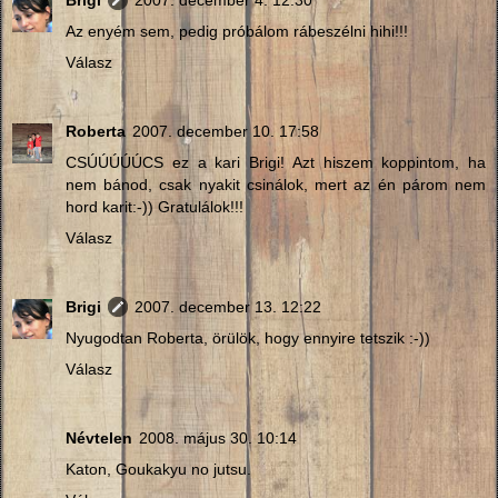
Az enyém sem, pedig próbálom rábeszélni hihi!!!
Válasz
Roberta
2007. december 10. 17:58
CSÚÚÚÚÚCS ez a kari Brigi! Azt hiszem koppintom, ha
nem bánod, csak nyakit csinálok, mert az én párom nem
hord karit:-)) Gratulálok!!!
Válasz
Brigi
2007. december 13. 12:22
Nyugodtan Roberta, örülök, hogy ennyire tetszik :-))
Válasz
Névtelen
2008. május 30. 10:14
Katon, Goukakyu no jutsu.