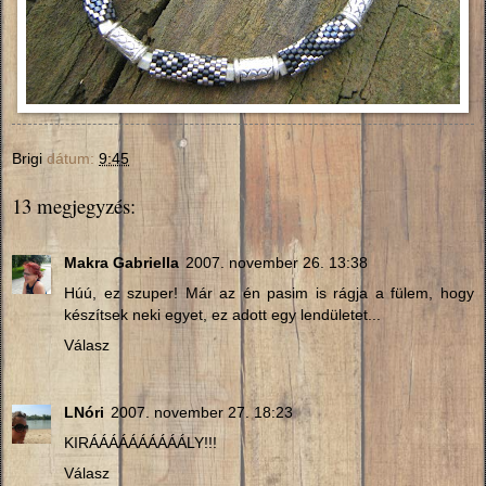
Brigi
dátum:
9:45
13 megjegyzés:
Makra Gabriella
2007. november 26. 13:38
Húú, ez szuper! Már az én pasim is rágja a fülem, hogy
készítsek neki egyet, ez adott egy lendületet...
Válasz
LNóri
2007. november 27. 18:23
KIRÁÁÁÁÁÁÁÁÁÁLY!!!
Válasz