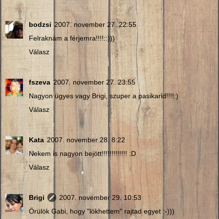
bodzsi
2007. november 27. 22:55
Felraknám a férjemra!!!!::)))
Válasz
fszeva
2007. november 27. 23:55
Nagyon ügyes vagy Brigi, szuper a pasikarid!!!!:)
Válasz
Kata
2007. november 28. 8:22
Nekem is nagyon bejött!!!!!!!!!!!!! :D
Válasz
Brigi
2007. november 29. 10:53
Örülök Gabi, hogy "lökhettem" rajtad egyet :-)))